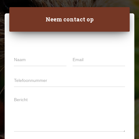
Neem contact op
N
E
*
a
m
*
a
a
B
m
i
e
T
*
l
r
e
*
i
l
c
e
B
h
f
e
t
o
r
o
i
n
c
n
h
u
t
m
*