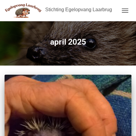
Stichting Egelopvang Laarbrug
TOGGL
april 2025